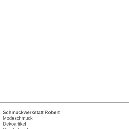
ich unser Geschäft.
Wir hoffen Ihre Wünsche erfüllen zu können und freuen uns
auf Ihren Besuch!!
Ihre Carola Robert
Schmuckwerkstatt Robert
Modeschmuck
Dekoartikel